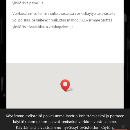
yksi­löl­li­siä palveluja.
Verk­ko­se­lai­me­si toi­min­noil­la eväs­teis­tä voi kiel­täy­tyä tai eväs­tei­tä
voi pois­taa. Se kui­ten­kin vai­kut­taa mah­dol­li­suuk­siim­me tuot­taa
yksi­löl­li­siä laa­duk­kai­ta verkkopalveluja.
Käytämme evästeitä palvelumme laadun kehittämiseksi ja parhaan
käyttökokemuksen saavuttamiseksi verkkosivustollamme.
Käyttämällä sivustoamme hyväksyt evästeiden käytön.
© Vartti Katsastus Oy |
Tietosuojaseloste
| Kotisivut yritykselle