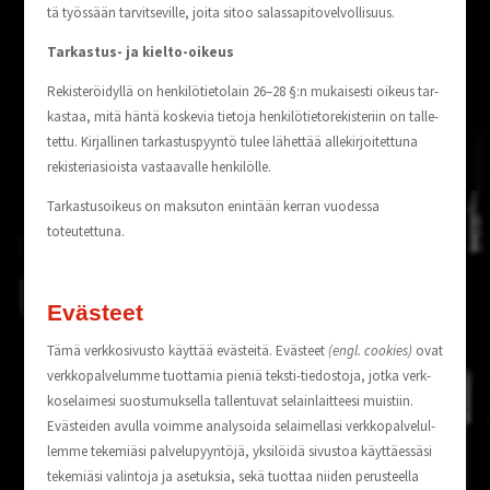
tä työs­sään tar­vit­se­vil­le, joi­ta sitoo salassapitovelvollisuus.
Tar­kas­tus- ja kielto-oikeus
Rekis­te­röi­dyl­lä on hen­ki­lö­tie­to­lain 26–28 §:n mukai­ses­ti oikeus tar­
kas­taa, mitä hän­tä kos­ke­via tie­to­ja hen­ki­lö­tie­to­re­kis­te­riin on tal­le­
tet­tu. Kir­jal­li­nen tar­kas­tus­pyyn­tö tulee lähet­tää alle­kir­joi­tet­tu­na
rekis­te­ri­asiois­ta vas­taa­val­le henkilölle.
Tar­kas­tusoi­keus on mak­su­ton enin­tään ker­ran vuo­des­sa
toteutettuna.
Eväs­teet
Tämä verk­ko­si­vus­to käyt­tää eväs­tei­tä. Eväs­teet
(engl. coo­kies)
ovat
verk­ko­pal­ve­lum­me tuot­ta­mia pie­niä teks­ti-tie­dos­to­ja, jot­ka verk­
ko­se­lai­me­si suos­tu­muk­sel­la tal­len­tu­vat selain­lait­tee­si muis­tiin.
Eväs­tei­den avul­la voim­me ana­ly­soi­da selai­mel­la­si verk­ko­pal­ve­lul­
lem­me teke­miä­si pal­ve­lu­pyyn­tö­jä, yksi­löi­dä sivus­toa käyt­täes­sä­si
teke­miä­si valin­to­ja ja ase­tuk­sia, sekä tuot­taa nii­den perus­teel­la