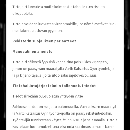
Tie­to­ja ei luo­vu­te­ta muil­le kol­man­sil­le tahoil­le
:n sisä- tai
EU
ulkopuolella.
Tie­to­ja voi­daan luo­vut­taa viran­omai­sil­le, jos nämä esit­tä­vät Suo­
men lakiin perus­tu­van pyynnön.
Rekis­te­rin suo­jauk­sen periaatteet
Manu­aa­li­nen aineisto
Tie­to­ja ei säi­ly­te­tä fyy­si­si­nä kap­pa­lei­na pois lukien kir­jan­pi­to,
johon on pää­sy vain mää­rä­tyil­lä Vart­ti Kat­sas­tus Oy:n työn­te­ki­jöil­
lä ja kir­jan­pi­tä­jäl­lä, joi­ta sitoo salassapitovelvollisuus.
Tie­to­hal­lin­ta­jär­jes­tel­miin tal­len­ne­tut tiedot
Tie­dot siir­re­tään SSL-suo­ja­tun yhtey­den ylitse.
Säh­köi­set tie­dot on suo­jat­tu palo­muu­ril­la. Vain erik­seen mää­rä­tyil­
lä Vart­ti Kat­sas­tus Oy:n työn­te­ki­jöil­lä on pää­sy rekis­te­ri­tie­toi­hin.
Työn­te­ki­jät tun­nis­te­taan käyt­tä­jä­tun­nuk­sel­la ja sala­sa­nal­la. Tie­to­ja
käsi­tel­lään luot­ta­muk­sel­li­si­na eikä nii­tä saa ilmais­ta muil­le kuin nii­