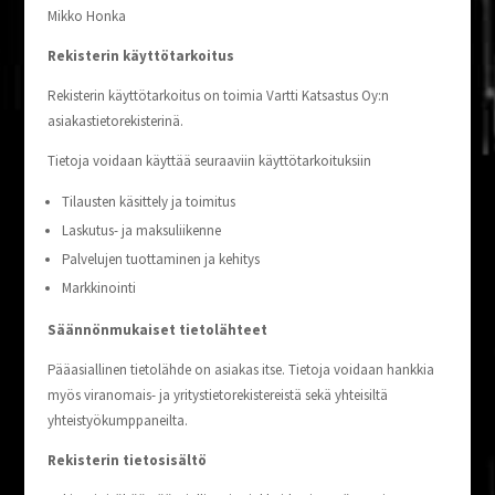
Mik­ko Honka
Rekis­te­rin käyttötarkoitus
Rekis­te­rin käyt­tö­tar­koi­tus on toi­mia Vart­ti Kat­sas­tus Oy:n
asiakastietorekisterinä.
Tie­to­ja voi­daan käyt­tää seu­raa­viin käyttötarkoituksiin
Tilaus­ten käsit­te­ly ja toimitus
Las­ku­tus- ja maksuliikenne
Pal­ve­lu­jen tuot­ta­mi­nen ja kehitys
Mark­ki­noin­ti
Sään­nön­mu­kai­set tietolähteet
Pää­asial­li­nen tie­to­läh­de on asia­kas itse. Tie­to­ja voi­daan hank­kia
myös viran­omais- ja yri­tys­tie­to­re­kis­te­reis­tä sekä yhtei­sil­tä
yhteistyökumppaneilta.
Rekis­te­rin tietosisältö