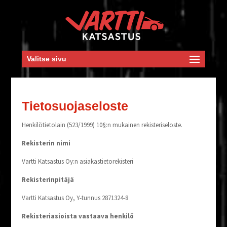
Valitse sivu
Tie­to­suo­ja­se­los­te
Hen­ki­lö­tie­to­lain (523/1999) 10§:n mukai­nen rekisteriseloste.
Rekis­te­rin nimi
Vart­ti Kat­sas­tus Oy:n asiakastietorekisteri
Rekis­te­rin­pi­tä­jä
Vart­ti Kat­sas­tus Oy, Y-tun­nus 2871324-8
Rekis­te­ri­asiois­ta vas­taa­va henkilö