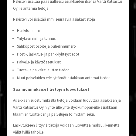
Rekis­te­ri sisäl­tää pää­asial­li­ses­ti asiak­kai­den itsen­sä Vart­ti Kat­sas­tus
Oy:lle anta­mia tietoja.
Rekis­te­ri voi sisäl­tää mm. seu­raa­via asiakastietoja
Hen­ki­lön nimi
Yri­tyk­sen nimi ja tunnus
Säh­kö­pos­tio­soi­te ja puhelinnumero
Pos­ti-, las­ku­tus- ja pankkiyhteystiedot
Pal­ve­lu- ja käyttöasetukset
Tuo­te- ja pal­ve­lu­ti­laus­ten tiedot
Muut pal­ve­lui­den edel­lyt­tä­mät asiak­kaan anta­mat tiedot
Sään­nön­mu­kai­set tie­to­jen luovutukset
Asiak­kaan suos­tu­muk­sel­la tie­to­ja voi­daan luo­vut­taa asiak­kaan ja
Vart­ti Kat­sas­tus Oy:n yhtei­sil­le yhteis­työ­kump­pa­neil­le asiak­kaan
tilaa­mien tuot­tei­den ja pal­ve­lu­jen toimittamiseksi.
Las­ku­tuk­seen liit­ty­viä tie­to­ja voi­daan luo­vut­taa mak­su­lii­ken­net­tä
välit­tä­vil­lä tahoille.