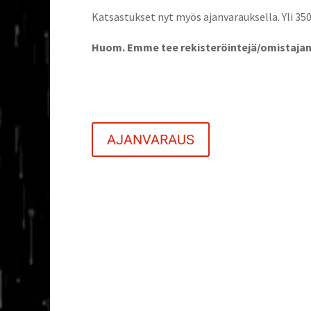
Kat­sas­tuk­set nyt myös ajan­va­rauk­sel­la. Yli 3
Huom. Emme tee rekisteröintejä/omistajan
AJAN­VA­RAUS