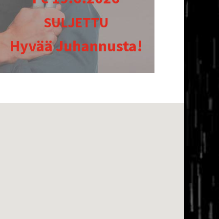
SUL­JET­TU
Hyvää Juhan­nus­ta!