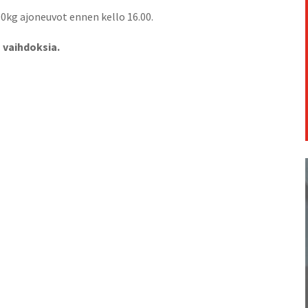
500kg ajo­neu­vot ennen kel­lo 16.00.
 vaihdoksia.