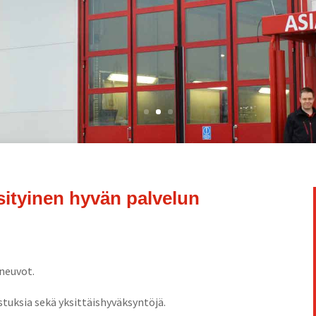
i­tyi­nen hyvän pal­ve­lun
oneuvot.
as­tuk­sia sekä yksittäishyväksyntöjä.