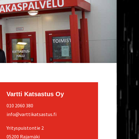
Vart­ti Kat­sas­tus Oy
010 2060 380
info@varttikatsastus.fi
Yri­tys­puis­ton­tie 2
05200 Rajamäki