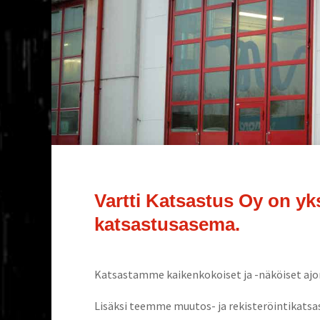
Vart­ti Kat­sas­tus Oy on yks
katsastusasema.
Kat­sas­tam­me kai­ken­ko­koi­set ja -näköi­set aj
Lisäk­si teem­me muu­tos- ja rekis­te­röin­ti­kat­s