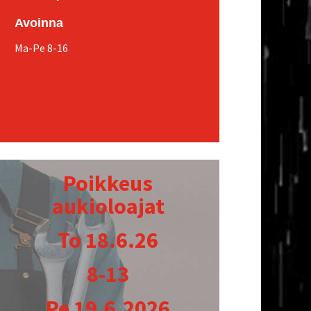
Avoin­na
Ma-Pe 8-16
Poik­keus
aukioloajat
To 18.6.26
8-13
Pe
19.6.2026