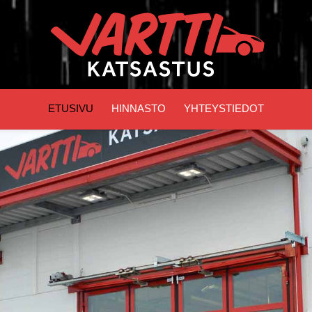
ETUSI­VU
HIN­NAS­TO
YHTEYS­TIE­DOT